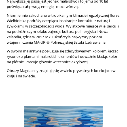
Największą jej pasją jest jednak malarstwo i to jemu od 10 lat
poświęca całą swoją energię i moc twórczą.
Niezmiennie zakochana w tropikalnym klimacie i egzotycznej florze.
Wielbicielka podróży czerpiąca inspirację z kontaktu z naturą i
żywiołami, w szczególności z wodą. Wyjątkowe miejsce w jej sercu i
na podróżniczym szlaku zajmuje kultura polinezyjska i Nowa
Zelandia, gdzie w 2017 roku ukończyła najwyższy poziom
wtajemniczenia MA-URI® Polinezyjskiej Sztuki Uzdrawiania.
W swoim malarstwie posługuje się zdecydowanym kolorem, łącząc
rysunek z plamami malarskich elementów i odważnie kładąc kolor
na płótnie. Pracuje głównie w technice akrylowej.
Obrazy Magdaleny znajdują się w wielu prywatnych kolekcjach w
kraju i na świecie.