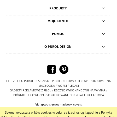
PRODUKTY
MOJE KONTO
POMOC
O PUROL DESIGN
ETUI Z FILCU PUROL DESIGN SKLEP INTERNETOWY / FILCOWE POKROWCE NA
MACBOOKA / WORKI PLECAKI
GADŻETY REKLAMOWE Z FILCU / RĘCZNIE WYKONANE ETUI NA WYMIAR /
PIÓRNIKI FILCOWE / PERSONALIZOWANE POKROWCE NA LAPTOPA
felt laptop sleeves macbook covers:
https://www.etsy.com/shop/PurolDesignBags
Strona korzysta z plików cookies w celu realizacji usług i zgodnie z
Polityką
Pokaż pełną wersję strony