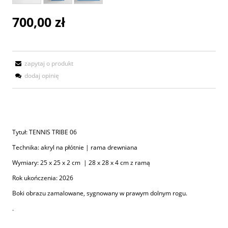
700,00 zł
zapytaj o produkt
dodaj opinię
Tytuł: TENNIS TRIBE 06
Technika: akryl na płótnie | rama drewniana
Wymiary: 25 x 25 x 2 cm | 28 x 28 x 4 cm z ramą
Rok ukończenia: 2026
Boki obrazu zamalowane, sygnowany w prawym dolnym rogu.
.