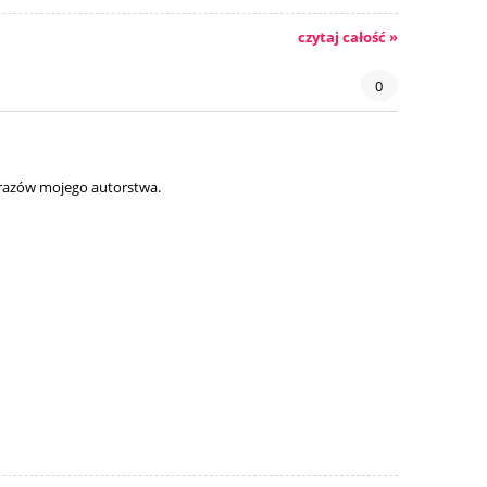
czytaj całość »
0
brazów mojego autorstwa.