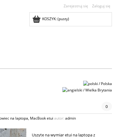
Zarejestruj się
Zaloguj się
KOSZYK:
(pusty)
0
owiec na laptopa
,
MacBook etui
autor:
admin
Uszyte na wymiar etui na laptopa z