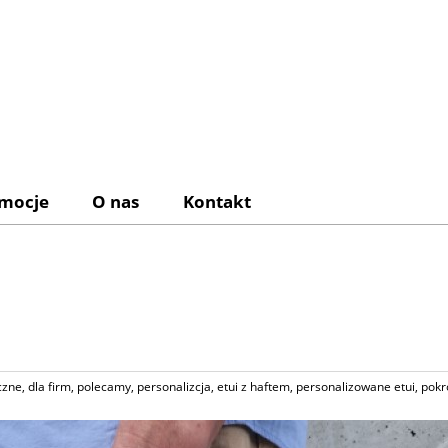
mocje
O nas
Kontakt
czne
,
dla firm
,
polecamy
,
personalizcja
,
etui z haftem
,
personalizowane etui
,
pokr