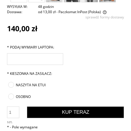
WYSYŁKA W:
48 godzin
Dostawa:
od 13,00 zł
- Paczkomat InPost
(Polska)
sprawdź formy dostawy
Cena nie zawiera ewentualnych kosztów płatności
140,00 zł
*
PODAJ WYMIARY LAPTOPA:
*
KIESZONKA NA ZASILACZ:
NASZYTA NA ETUI
OSOBNO
KUP TERAZ
szt.
*
- Pole wymagane