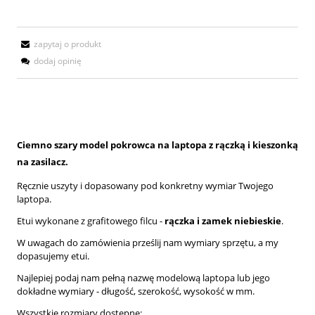
zapytaj o produkt
dodaj opinię
Ciemno szary model pokrowca na laptopa z rączką i kieszonką
na zasilacz.
Ręcznie uszyty i dopasowany pod konkretny wymiar Twojego
laptopa.
Etui wykonane z grafitowego filcu -
rączka i zamek niebieskie
.
W uwagach do zamówienia prześlij nam wymiary sprzętu, a my
dopasujemy etui.
Najlepiej podaj nam pełną nazwę modelową laptopa lub jego
dokładne wymiary - długość, szerokość, wysokość w mm.
Wszystkie rozmiary dostępne: