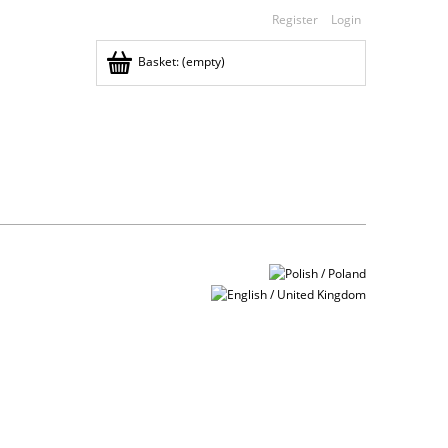
Register
Login
Basket:
(empty)