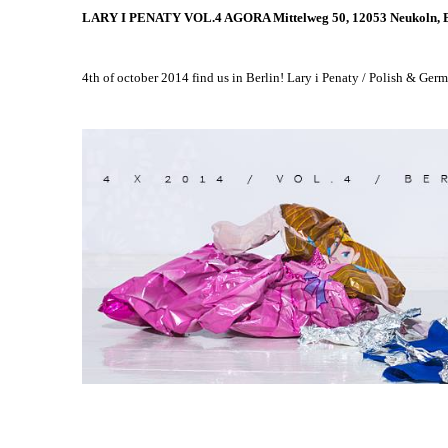
LARY I PENATY VOL.4 AGORA Mittelweg 50, 12053 Neukol
a
4th of october 2014 find us in Berlin!
Lary i Penaty / Polish & Ger
a
a
a