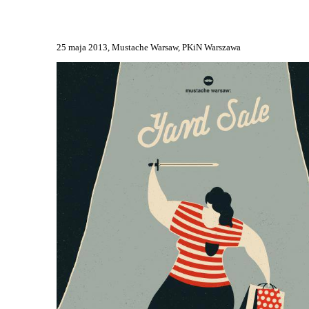
torby z filcu
25 maja 2013, Mustache Warsaw, PKiN Warszawa