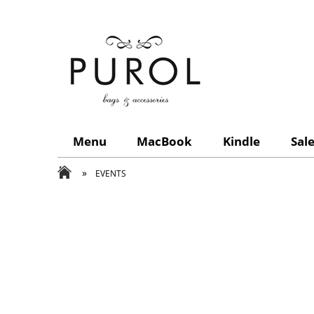
Menu
MacBook
Kindle
Sal
»
EVENTS
aaa
z filcu