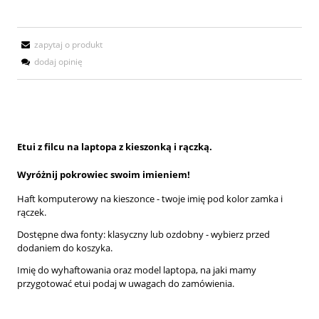
zapytaj o produkt
dodaj opinię
Etui z filcu na laptopa z kieszonką i rączką.
Wyróżnij pokrowiec swoim imieniem!
Haft komputerowy na kieszonce - twoje imię pod kolor zamka i
rączek.
Dostępne dwa fonty: klasyczny lub ozdobny - wybierz przed
dodaniem do koszyka.
Imię do wyhaftowania oraz model laptopa, na jaki mamy
przygotować etui podaj w uwagach do zamówienia.