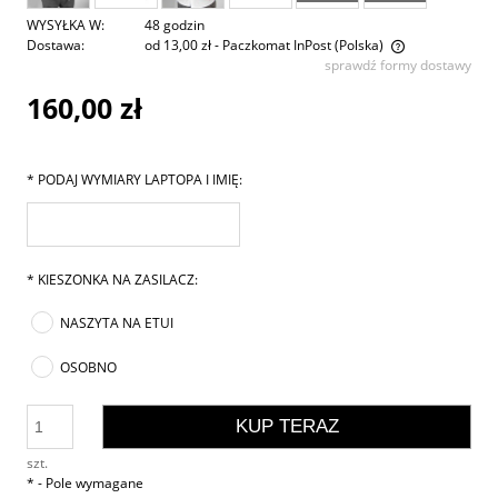
WYSYŁKA W:
48 godzin
Dostawa:
od 13,00 zł
- Paczkomat InPost
(Polska)
sprawdź formy dostawy
Cena nie zawiera ewentualnych kosztów płatności
160,00 zł
*
PODAJ WYMIARY LAPTOPA I IMIĘ:
*
KIESZONKA NA ZASILACZ:
NASZYTA NA ETUI
OSOBNO
KUP TERAZ
szt.
*
- Pole wymagane