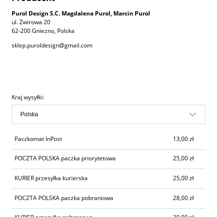
Purol Design S.C. Magdalena Purol, Marcin Purol
ul. Żwirowa 20
62-200 Gniezno, Polska
sklep.puroldesign@gmail.com
Cena nie zawiera ewentualnych kosztów płatności
Kraj wysyłki:
Paczkomat InPost
13,00 zł
POCZTA POLSKA paczka priorytetowa
25,00 zł
KURIER przesyłka kurierska
25,00 zł
POCZTA POLSKA paczka pobraniowa
28,00 zł